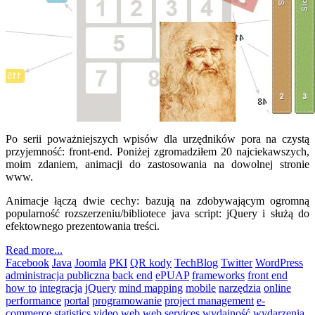
Po serii poważniejszych wpisów dla urzędników pora na czystą
przyjemność: front-end. Poniżej zgromadziłem 20 najciekawszych,
moim zdaniem, animacji do zastosowania na dowolnej stronie
www.
Animacje łączą dwie cechy: bazują na zdobywającym ogromną
popularność rozszerzeniu/bibliotece java script: jQuery i służą do
efektownego prezentowania treści.
Read more...
Facebook
Java
Joomla
PKI
QR kody
TechBlog
Twitter
WordPress
administracja publiczna
back end
ePUAP
frameworks
front end
how to
integracja
jQuery
mind mapping
mobile
narzędzia
online
performance
portal
programowanie
project management
e-
commerce
statistics
video
web
web services
wydajność
wydarzenia